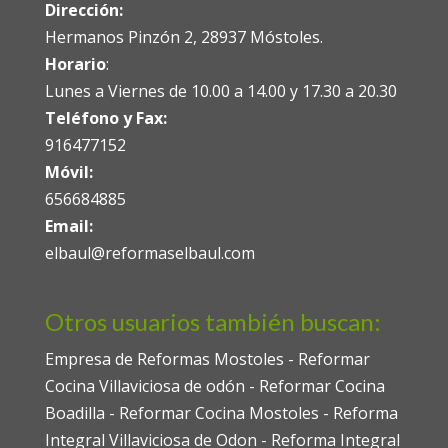
Dirección:
Hermanos Pinzón 2, 28937 Móstoles.
Horario
:
Lunes a Viernes de 10.00 a 14.00 y 17.30 a 20.30
Teléfono y Fax:
916477152
Móvil:
656684885
Email:
elbaul@reformaselbaul.com
Otros usuarios también buscan:
Empresa de Reformas Mostoles
-
Reformar
Cocina Villaviciosa de odón
-
Reformar Cocina
Boadilla
-
Reformar Cocina Mostoles
-
Reforma
Integral Villaviciosa de Odon
-
Reforma Integral