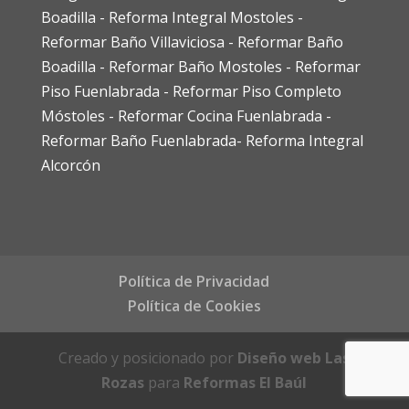
Boadilla
-
Reforma Integral Mostoles
-
Reformar Baño Villaviciosa
-
Reformar Baño
Boadilla
-
Reformar Baño Mostoles
-
Reformar
Piso Fuenlabrada
-
Reformar Piso Completo
Móstoles
-
Reformar Cocina Fuenlabrada
-
Reformar Baño Fuenlabrada
-
Reforma Integral
Alcorcón
Política de Privacidad
Política de Cookies
Creado y posicionado por
Diseño web Las
Rozas
para
Reformas El Baúl