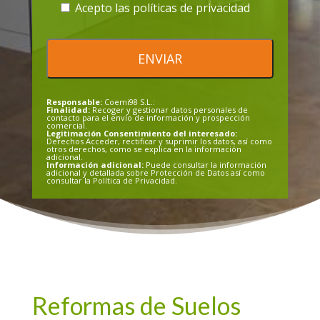
favor,
Acepto las políticas de privacidad
deja
Por
este
favor,
campo
deja
vacío.
este
Responsable:
Coemi98 S.L.:
campo
Finalidad:
Recoger y gestionar datos personales de
contacto para el envío de información y prospección
vacío.
comercial.
Legitimación Consentimiento del interesado:
Derechos Acceder, rectificar y suprimir los datos, así como
otros derechos, como se explica en la información
adicional.
Información adicional:
Puede consultar la información
adicional y detallada sobre Protección de Datos así como
consultar la Política de Privacidad.
Reformas de Suelos